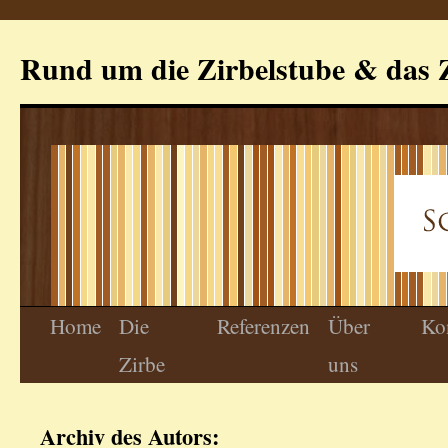
Rund um die Zirbelstube & das Z
Home
Die
Referenzen
Über
Ko
Zirbe
uns
Archiv des Autors: