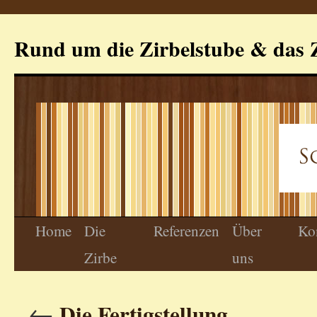
Rund um die Zirbelstube & das Z
Home
Die
Referenzen
Über
Ko
Zirbe
uns
←
Die Fertigstellung