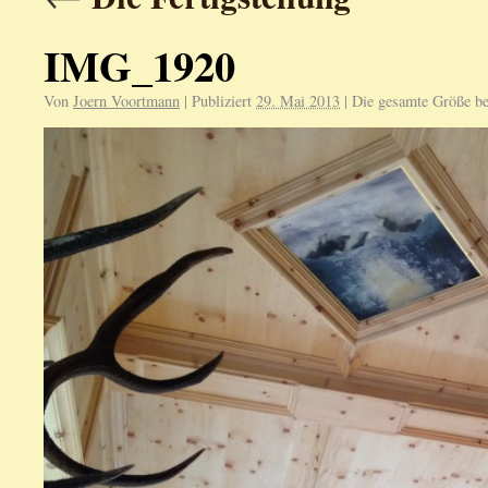
IMG_1920
Von
Joern Voortmann
|
Publiziert
29. Mai 2013
|
Die gesamte Größe be