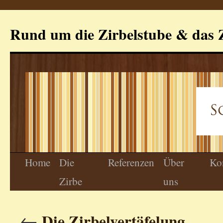
Rund um die Zirbelstube & das Z
Home
Die
Referenzen
Über
Ko
Zirbe
uns
←
Die Zirbelvertäfelung