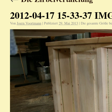
2012-04-17 15-33-37 IM
Von
Joern Voortmann
|
Publiziert
29. Mai 2013
|
Die gesamte Größe be